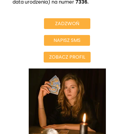
data urodzenia) na numer
7336.
ZADZWOŃ
NAPISZ SMS
ZOBACZ PROFIL