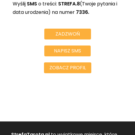
Wyślij
SMS
o treści:
STREFA.8
(Twoje pytania i
data urodzenia) na numer
7336.
ZADZWOŃ
NAPISZ SMS
ZOBACZ PROFIL
StrefaTarota.pl
to wyjątkowe miejsce, które