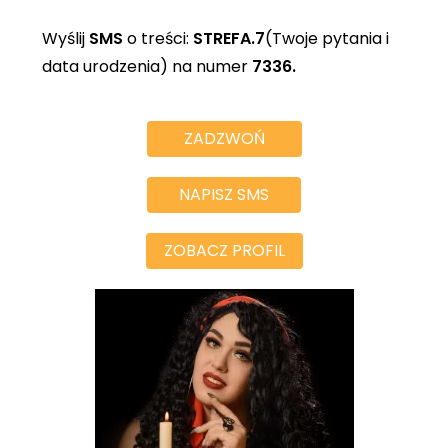
Wyślij
SMS
o treści:
STREFA.7
(Twoje pytania i
data urodzenia) na numer
7336.
ZADZWOŃ
NAPISZ SMS
ZOBACZ PROFIL