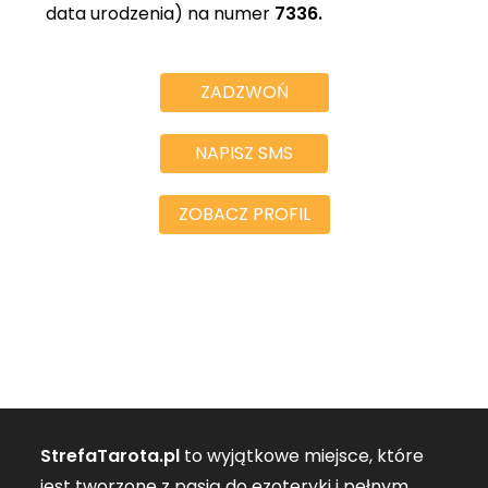
data urodzenia) na numer
7336.
ZADZWOŃ
NAPISZ SMS
ZOBACZ PROFIL
StrefaTarota.pl
to wyjątkowe miejsce, które
jest tworzone z pasją do ezoteryki i pełnym