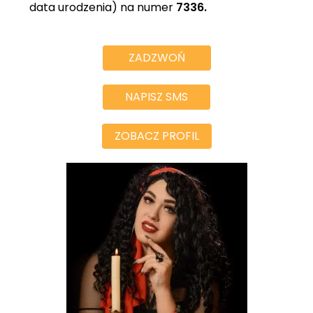
data urodzenia) na numer
7336.
ZADZWOŃ
NAPISZ SMS
ZOBACZ PROFIL