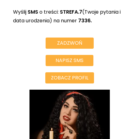
Wyślij
SMS
o treści:
STREFA.7
(Twoje pytania i
data urodzenia) na numer
7336.
ZADZWOŃ
NAPISZ SMS
ZOBACZ PROFIL