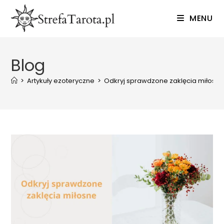
Skip
MENU
to
content
Blog
>
Artykuły ezoteryczne
>
Odkryj sprawdzone zaklęcia miłosn