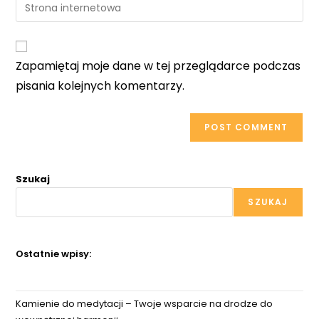
Enter
to
address
your
comment
to
website
comment
URL
Zapamiętaj moje dane w tej przeglądarce podczas
(optional)
pisania kolejnych komentarzy.
Szukaj
SZUKAJ
Ostatnie wpisy:
Kamienie do medytacji – Twoje wsparcie na drodze do