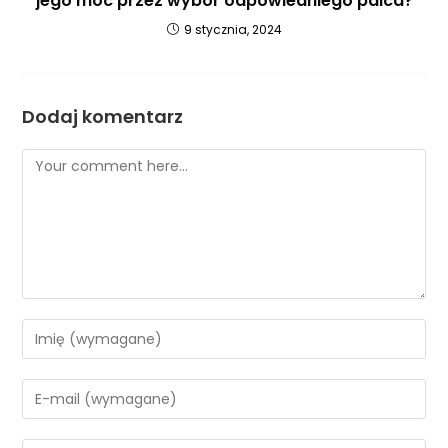
jego moc przez wybór odpowiedniego palca?
9 stycznia, 2024
Dodaj komentarz
Comment
Enter
your
name
Enter
or
your
username
email