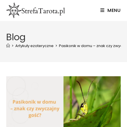
Skip
MENU
to
content
Blog
>
Artykuły ezoteryczne
>
Pasikonik w domu – znak czy zwycza