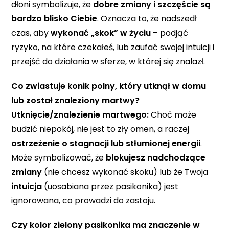
dłoni symbolizuje, że
dobre zmiany i szczęście są
bardzo blisko Ciebie
. Oznacza to, że nadszedł
czas, aby
wykonać „skok” w życiu
– podjąć
ryzyko, na które czekałeś, lub zaufać swojej intuicji i
przejść do działania w sferze, w której się znalazł.
Co zwiastuje konik polny, który utknął w domu
lub został znaleziony martwy?
Utknięcie/znalezienie martwego:
Choć może
budzić niepokój, nie jest to zły omen, a raczej
ostrzeżenie o stagnacji lub stłumionej energii
.
Może symbolizować, że
blokujesz nadchodzące
zmiany
(nie chcesz wykonać skoku) lub że Twoja
intuicja
(uosabiana przez pasikonika) jest
ignorowana, co prowadzi do zastoju.
Czy kolor zielony pasikonika ma znaczenie w