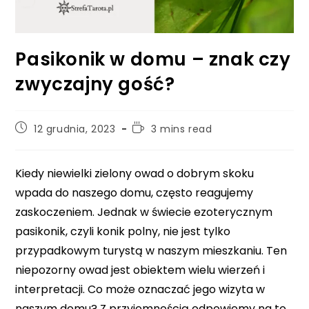
Pasikonik w domu – znak czy
zwyczajny gość?
Post
Reading
12 grudnia, 2023
3 mins read
published:
time:
Kiedy niewielki zielony owad o dobrym skoku
wpada do naszego domu, często reagujemy
zaskoczeniem. Jednak w świecie ezoterycznym
pasikonik, czyli konik polny, nie jest tylko
przypadkowym turystą w naszym mieszkaniu. Ten
niepozorny owad jest obiektem wielu wierzeń i
interpretacji. Co może oznaczać jego wizyta w
naszym domu? Z przyjemnością odpowiemy na to