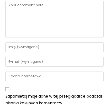
Comment
Enter
your
name
Enter
or
your
username
email
Enter
to
address
your
comment
to
website
comment
URL
Zapamiętaj moje dane w tej przeglądarce podczas
(optional)
pisania kolejnych komentarzy.