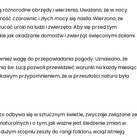
 różnorodne obrzędy i wierzenia. Uważano, że w nocy
ość czarownic i złych mocy się nasila. Wierzono, że
cać uroki na ludzi i zwierzęta. Aby się przed tym
takie jak okadzanie domostw i zwierząt święconymi ziołami
wnież wagę do przepowiadania pogody. Uznawano, że
 św. Łucji pozwoli przewidzieć warunki na każdy miesiąc
kawym przypomnieniem, że w przeszłości natura była
ęsto odbywa się w sztucznym świetle, zwyczaje związane z
turalnych i o tym, jak ważne jest śledzenie zmian w
użym stopniu zeszły do rangi folkloru, wciąż istnieją