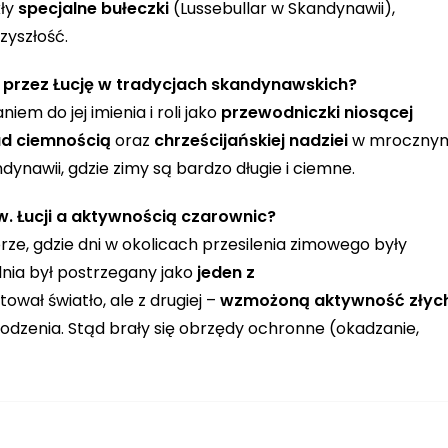
kły
specjalne bułeczki
(Lussebullar w Skandynawii),
zyszłość.
 przez Łucję w tradycjach skandynawskich?
em do jej imienia i roli jako
przewodniczki niosącej
ad ciemnością
oraz
chrześcijańskiej nadziei
w mroczny
ndynawii, gdzie zimy są bardzo długie i ciemne.
w. Łucji a aktywnością czarownic?
rze, gdzie dni w okolicach przesilenia zimowego były
udnia był postrzegany jako
jeden z
tował światło, ale z drugiej –
wzmożoną aktywność złyc
dzenia. Stąd brały się obrzędy ochronne (okadzanie,