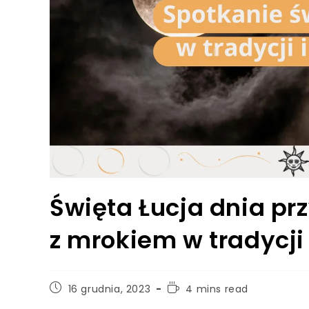
Święta Łucja dnia pr
z mrokiem w tradycji
Post
Reading
16 grudnia, 2023
4 mins read
published:
time: