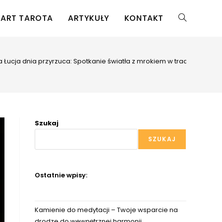
KART TAROTA
ARTYKUŁY
KONTAKT
TOGGLE
WEBSITE
a Łucja dnia przyrzuca: Spotkanie światła z mrokiem w tradycji i wsp
SEARCH
Szukaj
SZUKAJ
Ostatnie wpisy:
Kamienie do medytacji – Twoje wsparcie na
drodze do wewnętrznej harmonii