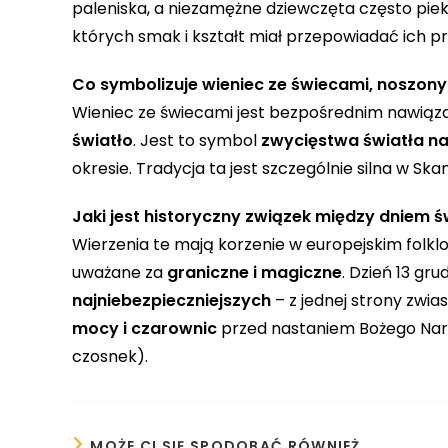
paleniska, a niezamężne dziewczęta często pie
których smak i kształt miał przepowiadać ich pr
Co symbolizuje wieniec ze świecami, noszony
Wieniec ze świecami jest bezpośrednim nawiązani
światło
. Jest to symbol
zwycięstwa światła n
okresie. Tradycja ta jest szczególnie silna w Ska
Jaki jest historyczny związek między dniem ś
Wierzenia te mają korzenie w europejskim folklo
uważane za
graniczne i magiczne
. Dzień 13 gr
najniebezpieczniejszych
– z jednej strony zwias
mocy i czarownic
przed nastaniem Bożego Naro
czosnek).
MOŻE CI SIĘ SPODOBAĆ RÓWNIEŻ