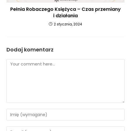
Pełnia Robaczego Księżyca – Czas przemiany
i działania
2 stycznia, 2024
Dodaj komentarz
Comment
Enter
your
name
Enter