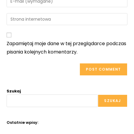
or
your
username
email
Enter
to
address
your
comment
to
website
comment
URL
Zapamiętaj moje dane w tej przeglądarce podczas
(optional)
pisania kolejnych komentarzy.
Szukaj
SZUKAJ
Ostatnie wpisy: