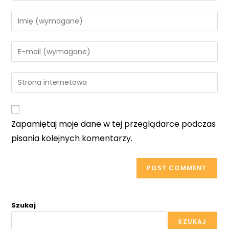
Enter
your
name
Enter
or
your
username
email
Enter
to
address
your
comment
to
website
comment
URL
Zapamiętaj moje dane w tej przeglądarce podczas
(optional)
pisania kolejnych komentarzy.
Szukaj
SZUKAJ