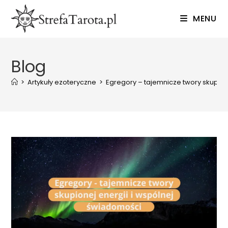
Skip
MENU
to
content
Blog
>
Artykuły ezoteryczne
>
Egregory – tajemnicze twory skupion