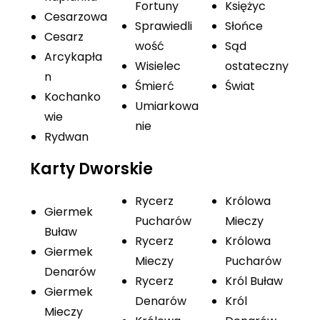
Fortuny
Księżyc
Cesarzowa
Sprawiedli
Słońce
Cesarz
wość
Sąd
Arcykapła
Wisielec
ostateczny
n
Śmierć
Świat
Kochanko
Umiarkowa
wie
nie
Rydwan
Karty Dworskie
Rycerz
Królowa
Giermek
Pucharów
Mieczy
Buław
Rycerz
Królowa
Giermek
Mieczy
Pucharów
Denarów
Rycerz
Król Buław
Giermek
Denarów
Król
Mieczy