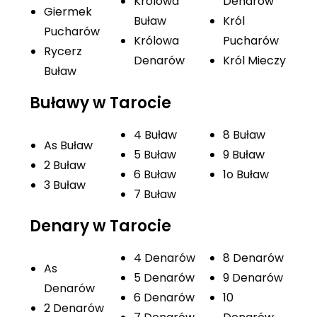
Królowa
Denarów
Giermek
Buław
Król
Pucharów
Królowa
Pucharów
Rycerz
Denarów
Król Mieczy
Buław
Buławy w Tarocie
4 Buław
8 Buław
As Buław
5 Buław
9 Buław
2 Buław
6 Buław
1o Buław
3 Buław
7 Buław
Denary w Tarocie
4 Denarów
8 Denarów
As
5 Denarów
9 Denarów
Denarów
6 Denarów
10
2 Denarów