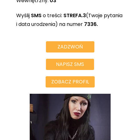
Wewnętrzny:
03
Wyślij
SMS
o treści:
STREFA.3
(Twoje pytania
i data urodzenia) na numer
7336.
ZADZWOŃ
NAPISZ SMS
ZOBACZ PROFIL