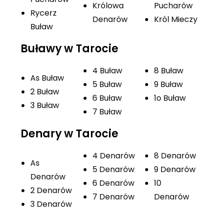
Królowa
Pucharów
Rycerz
Denarów
Król Mieczy
Buław
Buławy w Tarocie
4 Buław
8 Buław
As Buław
5 Buław
9 Buław
2 Buław
6 Buław
1o Buław
3 Buław
7 Buław
Denary w Tarocie
4 Denarów
8 Denarów
As
5 Denarów
9 Denarów
Denarów
6 Denarów
10
2 Denarów
7 Denarów
Denarów
3 Denarów