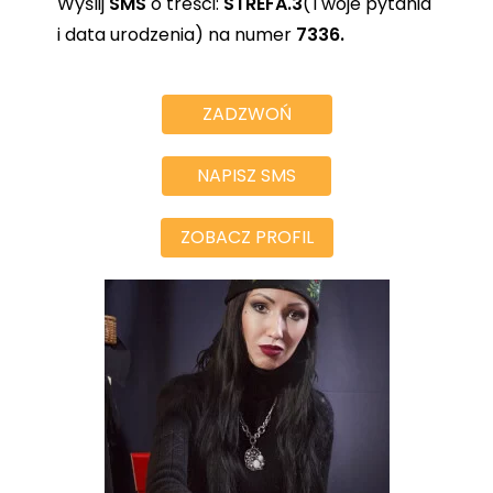
Wyślij
SMS
o treści:
STREFA.3
(Twoje pytania
i data urodzenia) na numer
7336.
ZADZWOŃ
NAPISZ SMS
ZOBACZ PROFIL