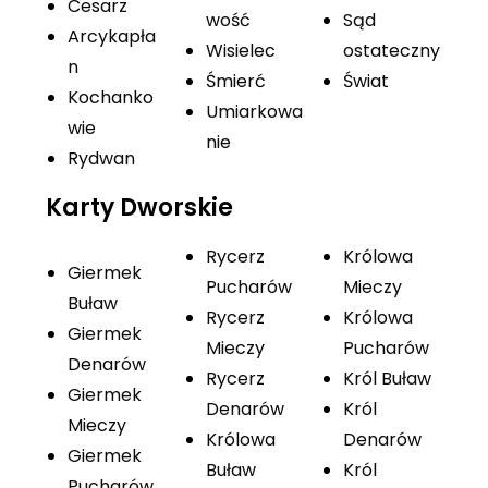
Cesarz
wość
Sąd
Arcykapła
Wisielec
ostateczny
n
Śmierć
Świat
Kochanko
Umiarkowa
wie
nie
Rydwan
Karty Dworskie
Rycerz
Królowa
Giermek
Pucharów
Mieczy
Buław
Rycerz
Królowa
Giermek
Mieczy
Pucharów
Denarów
Rycerz
Król Buław
Giermek
Denarów
Król
Mieczy
Królowa
Denarów
Giermek
Buław
Król
Pucharów