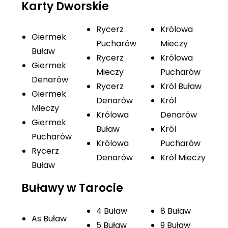
Karty Dworskie
Rycerz
Królowa
Giermek
Pucharów
Mieczy
Buław
Rycerz
Królowa
Giermek
Mieczy
Pucharów
Denarów
Rycerz
Król Buław
Giermek
Denarów
Król
Mieczy
Królowa
Denarów
Giermek
Buław
Król
Pucharów
Królowa
Pucharów
Rycerz
Denarów
Król Mieczy
Buław
Buławy w Tarocie
4 Buław
8 Buław
As Buław
5 Buław
9 Buław