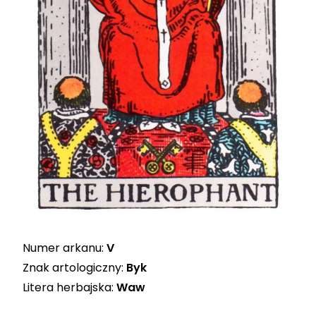
Numer arkanu:
V
Znak artologiczny:
Byk
Litera herbajska:
Waw