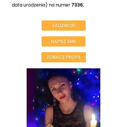
data urodzenia) na numer
7336.
ZADZWOŃ
NAPISZ SMS
ZOBACZ PROFIL