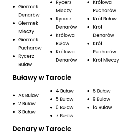
Rycerz
Królowa
Giermek
Mieczy
Pucharów
Denarów
Rycerz
Król Buław
Giermek
Denarów
Król
Mieczy
Królowa
Denarów
Giermek
Buław
Król
Pucharów
Królowa
Pucharów
Rycerz
Denarów
Król Mieczy
Buław
Buławy w Tarocie
4 Buław
8 Buław
As Buław
5 Buław
9 Buław
2 Buław
6 Buław
1o Buław
3 Buław
7 Buław
Denary w Tarocie