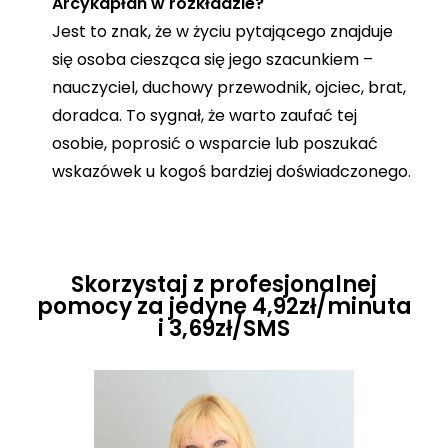
Arcykapłan w rozkładzie?
Jest to znak, że w życiu pytającego znajduje
się osoba ciesząca się jego szacunkiem –
nauczyciel, duchowy przewodnik, ojciec, brat,
doradca. To sygnał, że warto zaufać tej
osobie, poprosić o wsparcie lub poszukać
wskazówek u kogoś bardziej doświadczonego.
Skorzystaj z profesjonalnej
pomocy za jedyne 4,92zł/minuta
i 3,69zł/SMS