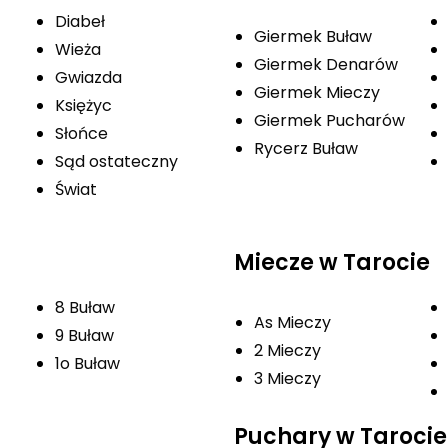
Diabeł
Giermek Buław
Wieża
Giermek Denarów
Gwiazda
Giermek Mieczy
Księżyc
Giermek Pucharów
Słońce
Rycerz Buław
Sąd ostateczny
Świat
Miecze w Tarocie
8 Buław
As Mieczy
9 Buław
2 Mieczy
1o Buław
3 Mieczy
Puchary w Tarocie