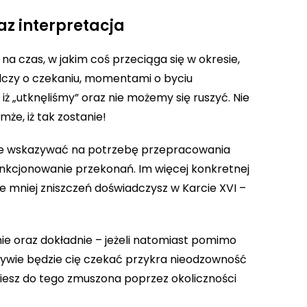
az interpretacja
a czas, w jakim coś przeciąga się w okresie,
adczy o czekaniu, momentami o byciu
ż „utknęliśmy” oraz nie możemy się ruszyć. Nie
że, iż tak zostanie!
że wskazywać na potrzebę przepracowania
nkcjonowanie przekonań. Im więcej konkretnej
że mniej zniszczeń doświadczysz w Karcie XVI –
ie oraz dokładnie – jeżeli natomiast pomimo
ktywie będzie cię czekać przykra nieodzowność
niesz do tego zmuszona poprzez okoliczności