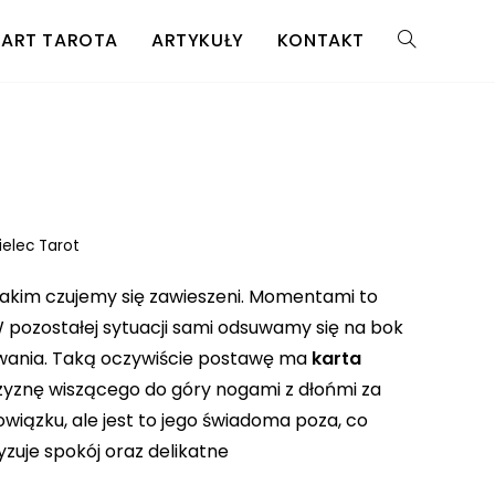
KART TAROTA
ARTYKUŁY
KONTAKT
ielec Tarot
 jakim czujemy się zawieszeni. Momentami to
pozostałej sytuacji sami odsuwamy się na bok
owania. Taką oczywiście postawę ma
karta
zyznę wiszącego do góry nogami z dłońmi za
bowiązku, ale jest to jego świadoma poza, co
zuje spokój oraz delikatne