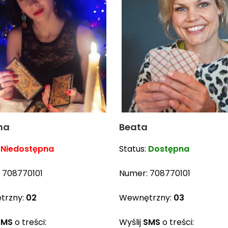
na
Beata
:
Niedostępna
Status:
Dostępna
:
708770101
Numer:
708770101
trzny:
02
Wewnętrzny:
03
SMS
o treści:
Wyślij
SMS
o treści: