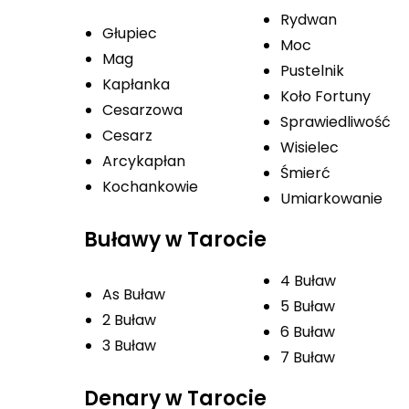
Rydwan
Głupiec
Moc
Mag
Pustelnik
Kapłanka
Koło Fortuny
Cesarzowa
Sprawiedliwość
Cesarz
Wisielec
Arcykapłan
Śmierć
Kochankowie
Umiarkowanie
Buławy w Tarocie
4 Buław
As Buław
5 Buław
2 Buław
6 Buław
3 Buław
7 Buław
Denary w Tarocie