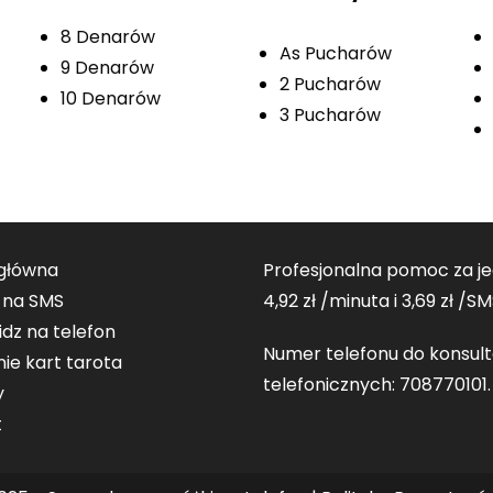
8 Denarów
As Pucharów
9 Denarów
2 Pucharów
10 Denarów
3 Pucharów
 główna
Profesjonalna pomoc za j
 na SMS
4,92 zł /minuta i 3,69 zł /SM
dz na telefon
Numer telefonu do konsult
ie kart tarota
telefonicznych:
708770101
.
y
t