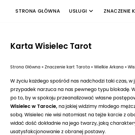
STRONA GŁÓWNA
USŁUGI
ZNACZENIE 
Karta Wisielec Tarot
Strona Główna
»
Znaczenie kart Tarota
»
Wielkie Arkana
»
Wis
W życiu każdego spośród nas nadchodzi taki czas, w
przypadek narzuca na nas pewnego typu blokadę. W 
po to, by w spokoju przeanalizować własne postęp
Wisielec w Tarocie,
na jakiej widzimy młodego mężc
sobą. Wisielec nie wisi natomiast na tejże karcie z o
widać dość dokładnie na jego twarzy, jaką charaktery
usatysfakcjonowanie z obranej postawy.