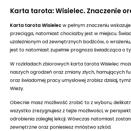
Karta tarota: Wisielec. Znaczenie or
Karta tarota Wisielec
w pełnym znaczeniu wskazuje n
przeciąga, natomiast chociażby jest w miejscu. Świ
uzależnionym od zewnętrznych bodźców, o wrażeniu, i
jest to natomiast zupełnie prognoza świadcząca o tym
W rozkładach zbiorowych karta tarota Wisielec mo
naszych ogrodzeń oraz zmiany złych, hamujących fu
oraz świadomej pracy umysłowej zrobisz dzisiaj, tym
Wieży.
Obecnie masz możliwość zrobić to z wyboru, delikatn
wszystko zrezygnujesz z tejże możliwości, w perspe
odrobienia zaległej lekcji. Wówczas natomiast zosta
zewnętrzne oraz poniesiesz mnóstwo szkód.