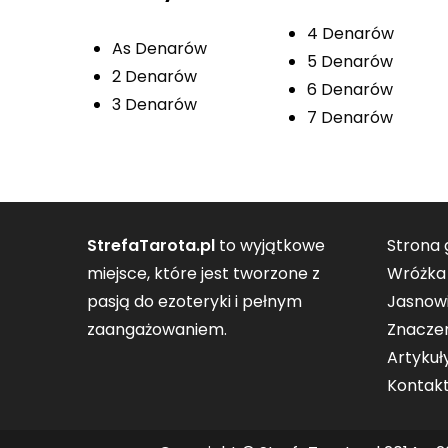
4 Denarów
As Denarów
5 Denarów
2 Denarów
6 Denarów
3 Denarów
7 Denarów
StrefaTarota.pl
to wyjątkowe
Strona
miejsce, które jest tworzone z
Wróżka
pasją do ezoteryki i pełnym
Jasnowi
zaangażowaniem.
Znaczen
Artykuł
Kontak